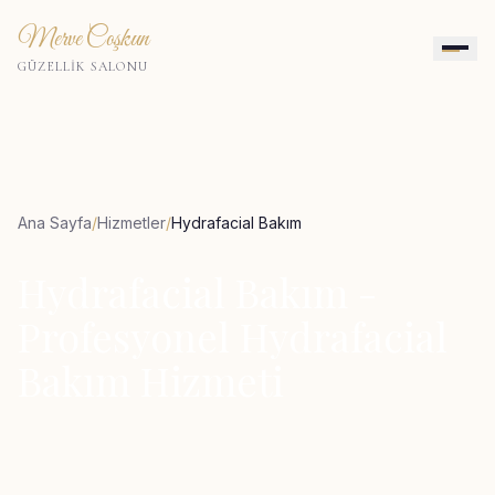
Merve Coşkun
GÜZELLİK SALONU
Ana Sayfa
/
Hizmetler
/
Hydrafacial Bakım
Hydrafacial Bakım
-
Profesyonel
Hydrafacial
Bakım
Hizmeti