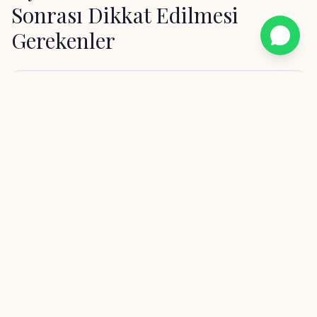
Sonrası Dikkat Edilmesi
Gerekenler
Öncesi
✦
Randevudan 24 saat önce peeling veya agresif cilt
ürünleri kullanmayın.
✦
Uygulama günü makyajsız ve temiz ciltle gelmeniz
önerilir.
✦
Son 2 haftada güneş yanığı veya cilt tahrişi
yaşadıysanız bilgi verin.
✦
Kullandığınız ilaçlar veya cilt bakım ürünleri hakkında
uzmanımızı bilgilendirin.
✦
Randevu saatinden en az 10 dakika önce salonda
olun.